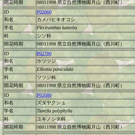
開花時期
08011998 県立自然博物園月山（西川町）
ID
P02660
和名
カメバヒキオコシ
学名
Plectranthus kameba
科
シソ科
開花時期
08011998 県立自然博物園月山（西川町）
ID
P02700
和名
ホツツジ
学名
Elliottia paniculata
科
ツツジ科
開花時期
08011998 県立自然博物園月山（西川町）
ID
P02680
和名
ズダヤクシュ
学名
Tiarella polyphylla
科
ユキノシタ科
開花時期
08011998 県立自然博物園月山（西川町）