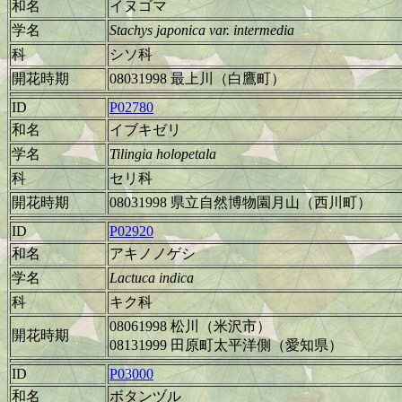
和名
イヌゴマ
学名
Stachys japonica var. intermedia
科
シソ科
開花時期
08031998 最上川（白鷹町）
ID
P02780
和名
イブキゼリ
学名
Tilingia holopetala
科
セリ科
開花時期
08031998 県立自然博物園月山（西川町）
ID
P02920
和名
アキノノゲシ
学名
Lactuca indica
科
キク科
08061998 松川（米沢市）
開花時期
08131999 田原町太平洋側（愛知県）
ID
P03000
和名
ボタンヅル