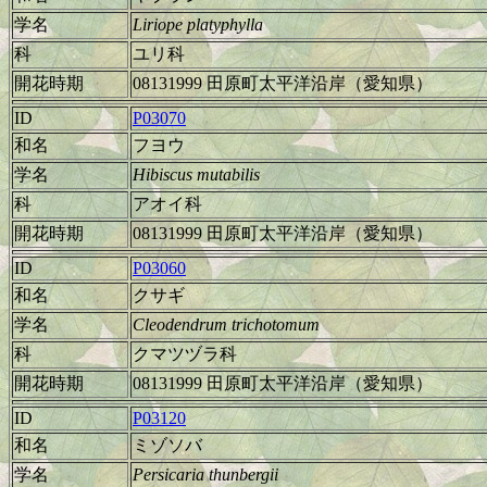
学名
Liriope platyphylla
科
ユリ科
開花時期
08131999 田原町太平洋沿岸（愛知県）
ID
P03070
和名
フヨウ
学名
Hibiscus mutabilis
科
アオイ科
開花時期
08131999 田原町太平洋沿岸（愛知県）
ID
P03060
和名
クサギ
学名
Cleodendrum trichotomum
科
クマツヅラ科
開花時期
08131999 田原町太平洋沿岸（愛知県）
ID
P03120
和名
ミゾソバ
学名
Persicaria thunbergii