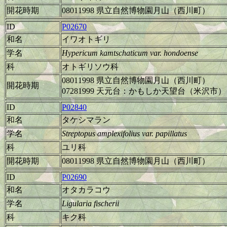
開花時期
08011998 県立自然博物園月山（西川町）
ID
P02670
和名
イワオトギリ
学名
Hypericum kamtschaticum var. hondoense
科
オトギリソウ科
08011998 県立自然博物園月山（西川町）
開花時期
07281999 天元台：かもしか天望台（米沢市）
ID
P02840
和名
タケシマラン
学名
Streptopus amplexifolius var. papillatus
科
ユリ科
開花時期
08011998 県立自然博物園月山（西川町）
ID
P02690
和名
オタカラコウ
学名
Ligularia fischerii
科
キク科