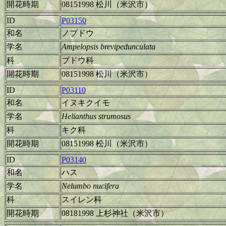
開花時期
08151998 松川（米沢市）
ID
P03150
和名
ノブドウ
学名
Ampelopsis brevipedunculata
科
ブドウ科
開花時期
08151998 松川（米沢市）
ID
P03110
和名
イヌキクイモ
学名
Helianthus strumosus
科
キク科
開花時期
08151998 松川（米沢市）
ID
P03140
和名
ハス
学名
Nelumbo nucifera
科
スイレン科
開花時期
08181998 上杉神社（米沢市）