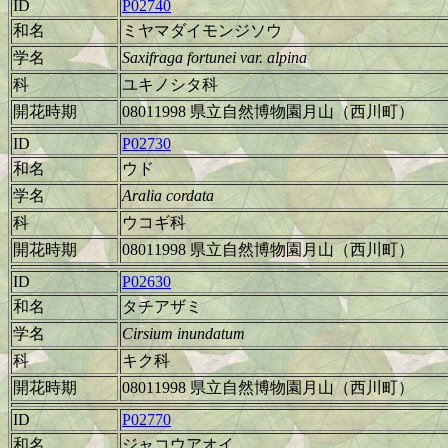
ID
P02740
和名
ミヤマダイモンジソウ
学名
Saxifraga fortunei var. alpina
科
ユキノシタ科
開花時期
08011998 県立自然博物園月山（西川町）
ID
P02730
和名
ウド
学名
Aralia cordata
科
ウコギ科
開花時期
08011998 県立自然博物園月山（西川町）
ID
P02630
和名
タチアザミ
学名
Cirsium inundatum
科
キク科
開花時期
08011998 県立自然博物園月山（西川町）
ID
P02770
和名
ジャコウアオイ