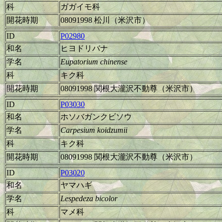
科
ガガイモ科
開花時期
08091998 松川（米沢市）
ID
P02980
和名
ヒヨドリバナ
学名
Eupatorium chinense
科
キク科
開花時期
08091998 関根大瀧沢不動尊（米沢市）
ID
P03030
和名
ホソバガンクビソウ
学名
Carpesium koidzumii
科
キク科
開花時期
08091998 関根大瀧沢不動尊（米沢市）
ID
P03020
和名
ヤマハギ
学名
Lespedeza bicolor
科
マメ科