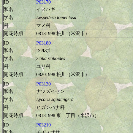
ID
P03170
和名
イヌハギ
学名
Lespedeza tomentosa
科
マメ科
開花時期
08181998 松川（米沢市）
ID
P03180
和名
ツルボ
学名
Scilla scilloides
科
ユリ科
開花時期
08201998 松川（米沢市）
ID
P03130
和名
ナツズイセン
学名
Lycoris squamigera
科
ヒガンバナ科
開花時期
08181998 東二丁目（米沢市）
ID
P03210
和名
チヂミザサ