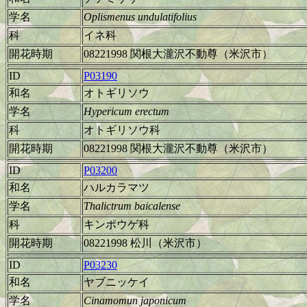
学名
Oplismenus undulatifolius
科
イネ科
開花時期
08221998 関根大瀧沢不動尊（米沢市）
ID
P03190
和名
オトギリソウ
学名
Hypericum erectum
科
オトギリソウ科
開花時期
08221998 関根大瀧沢不動尊（米沢市）
ID
P03200
和名
ハルカラマツ
学名
Thalictrum baicalense
科
キンポウゲ科
開花時期
08221998 松川（米沢市）
ID
P03230
和名
ヤブニッケイ
学名
Cinamomun japonicum