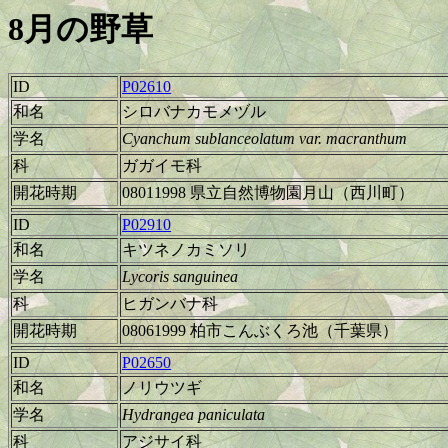
8月の野草
ID
P02610
和名
シロバナカモメヅル
学名
Cyanchum sublanceolatum var. macranthum
科
ガガイモ科
開花時期
08011998 県立自然博物園月山（西川町）
ID
P02910
和名
キツネノカミソリ
学名
Lycoris sanguinea
科
ヒガンバナ科
開花時期
08061999 柏市こんぶくろ池（千葉県）
ID
P02650
和名
ノリウツギ
学名
Hydrangea paniculata
科
アジサイ科