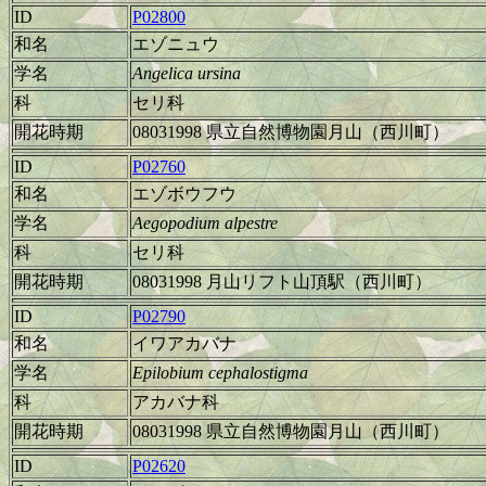
ID
P02800
和名
エゾニュウ
学名
Angelica ursina
科
セリ科
開花時期
08031998 県立自然博物園月山（西川町）
ID
P02760
和名
エゾボウフウ
学名
Aegopodium alpestre
科
セリ科
開花時期
08031998 月山リフト山頂駅（西川町）
ID
P02790
和名
イワアカバナ
学名
Epilobium cephalostigma
科
アカバナ科
開花時期
08031998 県立自然博物園月山（西川町）
ID
P02620