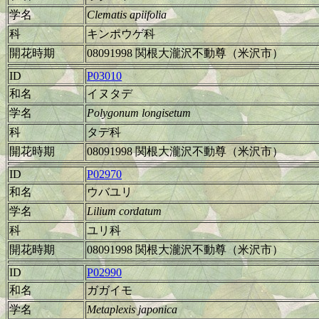
学名
Clematis apiifolia
科
キンポウゲ科
開花時期
08091998 関根大瀧沢不動尊（米沢市）
ID
P03010
和名
イヌタデ
学名
Polygonum longisetum
科
タデ科
開花時期
08091998 関根大瀧沢不動尊（米沢市）
ID
P02970
和名
ウバユリ
学名
Lilium cordatum
科
ユリ科
開花時期
08091998 関根大瀧沢不動尊（米沢市）
ID
P02990
和名
ガガイモ
学名
Metaplexis japonica