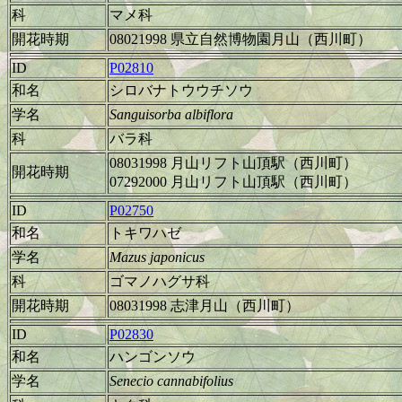
科
マメ科
開花時期
08021998 県立自然博物園月山（西川町）
ID
P02810
和名
シロバナトウウチソウ
学名
Sanguisorba albiflora
科
バラ科
08031998 月山リフト山頂駅（西川町）
開花時期
07292000 月山リフト山頂駅（西川町）
ID
P02750
和名
トキワハゼ
学名
Mazus japonicus
科
ゴマノハグサ科
開花時期
08031998 志津月山（西川町）
ID
P02830
和名
ハンゴンソウ
学名
Senecio cannabifolius