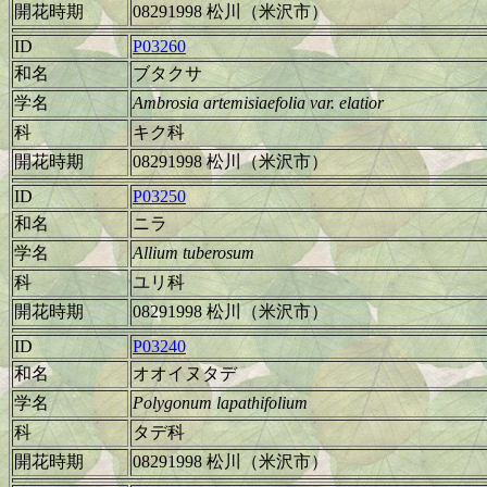
開花時期
08291998 松川（米沢市）
ID
P03260
和名
ブタクサ
学名
Ambrosia artemisiaefolia var. elatior
科
キク科
開花時期
08291998 松川（米沢市）
ID
P03250
和名
ニラ
学名
Allium tuberosum
科
ユリ科
開花時期
08291998 松川（米沢市）
ID
P03240
和名
オオイヌタデ
学名
Polygonum lapathifolium
科
タデ科
開花時期
08291998 松川（米沢市）