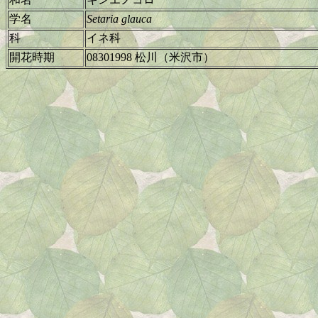
学名
Setaria glauca
科
イネ科
開花時期
08301998 松川（米沢市）