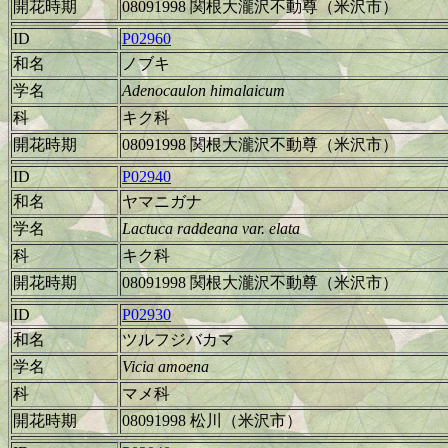
開花時期
08091998 関根大瀧沢不動尊（米沢市）
ID
P02960
和名
ノブキ
学名
Adenocaulon himalaicum
科
キク科
開花時期
08091998 関根大瀧沢不動尊（米沢市）
ID
P02940
和名
ヤマニガナ
学名
Lactuca raddeana var. elata
科
キク科
開花時期
08091998 関根大瀧沢不動尊（米沢市）
ID
P02930
和名
ツルフジバカマ
学名
Vicia amoena
科
マメ科
開花時期
08091998 松川（米沢市）