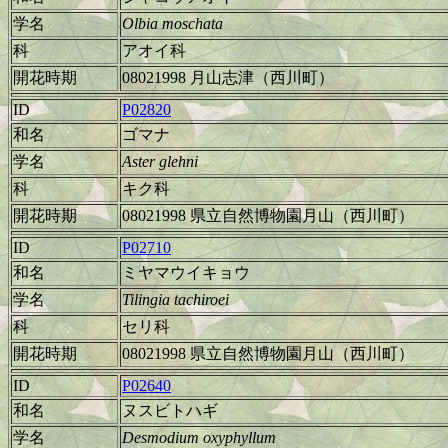
学名
Olbia moschata
科
アオイ科
開花時期
08021998 月山志津（西川町）
ID
P02820
和名
ゴマナ
学名
Aster glehni
科
キク科
開花時期
08021998 県立自然博物園月山（西川町）
ID
P02710
和名
ミヤマウイキョウ
学名
Tilingia tachiroei
科
セリ科
開花時期
08021998 県立自然博物園月山（西川町）
ID
P02640
和名
ヌスビトハギ
学名
Desmodium oxyphyllum