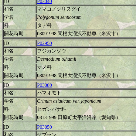
ID
P03040
和名
ママコノシリヌグイ
学名
Polygonum senticosum
科
タデ科
開花時期
08091998 関根大瀧沢不動尊（米沢市）
ID
P02950
和名
フジカンゾウ
学名
Desmodium olhamii
科
マメ科
開花時期
08091998 関根大瀧沢不動尊（米沢市）
ID
P03080
和名
ハマオモト:
学名
Crinum asiaticum var. japonicum
科
ヒガンバナ科
開花時期
08131999 田原町太平洋沿岸（愛知県）
ID
P03050
和名
ヤブラン