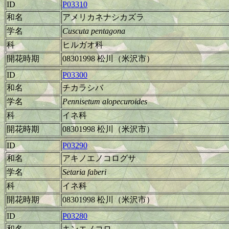
ID
P03310
和名
アメリカネナシカズラ
学名
Cuscuta pentagona
科
ヒルガオ科
開花時期
08301998 松川（米沢市）
ID
P03300
和名
チカラシバ
学名
Pennisetum alopecuroides
科
イネ科
開花時期
08301998 松川（米沢市）
ID
P03290
和名
アキノエノコログサ
学名
Setaria faberi
科
イネ科
開花時期
08301998 松川（米沢市）
ID
P03280
和名
キンエノコロ