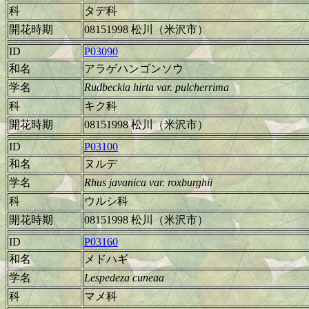
科
タデ科
開花時期
08151998 松川（米沢市）
ID
P03090
和名
アラゲハンゴンソウ
学名
Rudbeckia hirta var. pulcherrima
科
キク科
開花時期
08151998 松川（米沢市）
ID
P03100
和名
ヌルデ
学名
Rhus javanica var. roxburghii
科
ウルシ科
開花時期
08151998 松川（米沢市）
ID
P03160
和名
メドハギ
学名
Lespedeza cuneaa
科
マメ科