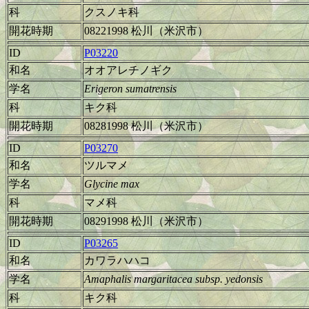
科
クスノキ科
開花時期
08221998 松川（米沢市）
ID
P03220
和名
オオアレチノギク
学名
Erigeron sumatrensis
科
キク科
開花時期
08281998 松川（米沢市）
ID
P03270
和名
ツルマメ
学名
Glycine max
科
マメ科
開花時期
08291998 松川（米沢市）
ID
P03265
和名
カワラハハコ
学名
Amaphalis margaritacea subsp. yedonsis
科
キク科