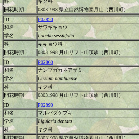
科
キク科
開花時期
08031998 県立自然博物園月山（西川町）
ID
P02850
和名
サワギキョウ
学名
Lobelia sessilifolia
科
キキョウ科
開花時期
08031998 月山リフト山頂駅（西川町）
ID
P02860
和名
ナンブガカネアザミ
学名
Cirsium nambuense
科
キク科
開花時期
08031998 月山リフト山頂駅（西川町）
ID
P02890
和名
マルバダケブキ
学名
Ligularia dentata
科
キク科
開花時期
08031998 県立自然博物園月山（西川町）