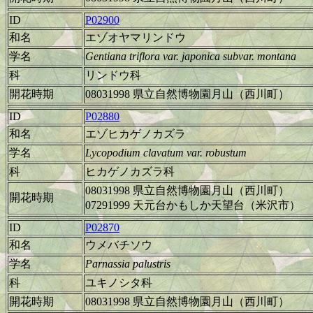
ID
P02900
和名
エゾオヤマリンドウ
学名
Gentiana triflora var. japonica subvar. montana
科
リンドウ科
開花時期
08031998 県立自然博物園月山（西川町）
ID
P02880
和名
エゾヒカゲノカズラ
学名
Lycopodium clavatum var. robustum
科
ヒカゲノカズラ科
08031998 県立自然博物園月山（西川町）
開花時期
07291999 天元台かもしか天望台（米沢市）
ID
P02870
和名
ウメバチソウ
学名
Parnassia palustris
科
ユキノシタ科
開花時期
08031998 県立自然博物園月山（西川町）