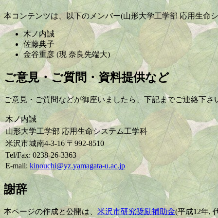
本コンテンツは、以下のメンバー(山形大学工学部 応用生命
木ノ内誠
佐藤典子
金谷重彦 (現 奈良先端大)
ご意見・ご質問・資料提供など
ご意見・ご質問などが御座いましたら、下記までご連絡下さ
木ノ内誠
山形大学工学部 応用生命システム工学科
米沢市城南4-3-16 〒992-8510
Tel/Fax: 0238-26-3363
E-mail:
kinouchi@yz.yamagata-u.ac.jp
謝辞
本ページの作成と公開は、
米沢市研究奨励補助金
(平成12年