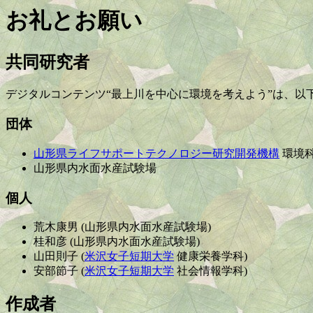
お礼とお願い
共同研究者
デジタルコンテンツ“最上川を中心に環境を考えよう”は、以
団体
山形県ライフサポートテクノロジー研究開発機構
環境
山形県内水面水産試験場
個人
荒木康男 (山形県内水面水産試験場)
桂和彦 (山形県内水面水産試験場)
山田則子 (
米沢女子短期大学
健康栄養学科)
安部節子 (
米沢女子短期大学
社会情報学科)
作成者